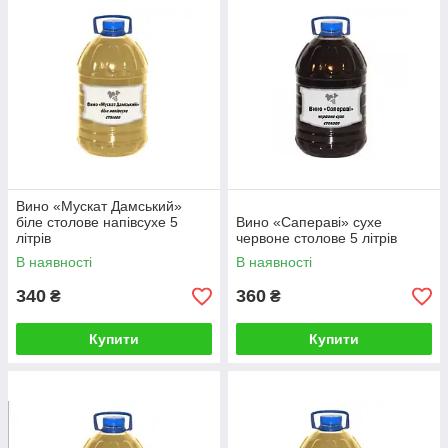
Вино «Мускат Дамський»
біле столове напівсухе 5
Вино «Сапераві» сухе
літрів
червоне столове 5 літрів
В наявності
В наявності
340
360
₴
₴
Купити
Купити