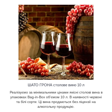
нами
Bag-in-
ервоні та
без
ю.
ШАТО ГРОНА столове вино 10 л
Реалізуємо за мінімальними цінами якісні столові вина в
упаковках Bag-in-Box об'ємом 10 л. В наявності червоні
та білі сорти. Ці вина продаються без ліцензії на
алкогольну продукцію.