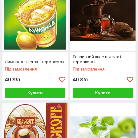
Розливний квас в кегах і
Лимонад в кегах і термокегах
термокегах
Під замовлення
Під замовлення
40
40
₴/л
₴/л
Купити
Купити