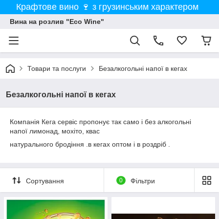
Крафтове вино 🍷 з грузинським характером
Вина на розлив "Eco Wine"
Товари та послуги
Безалкогольні напої в кегах
Безалкогольні напої в кегах
Компанія Кега сервіс пропонує так само і без алкогольні
напої лимонад, мохіто, квас
натурального бродіння .в кегах оптом і в роздріб .
Сортування
0
Фільтри