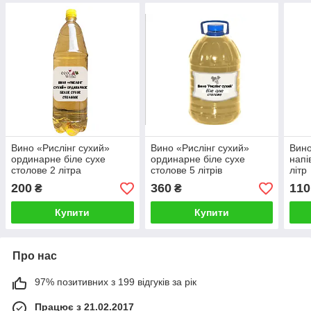
Вино «Рислінг сухий»
Вино «Рислінг сухий»
Вино
ординарне біле сухе
ординарне біле сухе
напі
столове 2 літра
столове 5 літрів
літр
200
360
110
₴
₴
Купити
Купити
Про нас
97% позитивних з 199 відгуків за рік
Працює з 21.02.2017