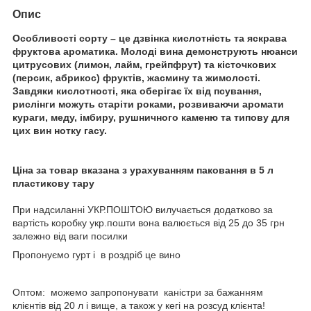
Опис
Особливості сорту – це дзвінка кислотність та яскрава
фруктова ароматика. Молоді вина демонструють нюанси
цитрусових (лимон, лайм, грейпфрут) та кісточкових
(персик, абрикос) фруктів, жасмину та жимолості.
Завдяки кислотності, яка оберігає їх від псування,
рислінги можуть старіти роками, розвиваючи аромати
кураги, меду, імбиру, рушничного каменю та типову для
цих вин нотку гасу.
Ціна за товар вказана з урахуванням паковання в 5 л
пластикову тару
При надсиланні УКР.ПОШТОЮ вилучається додатково за
вартість коробку укр.пошти вона валюється від 25 до 35 грн
залежно від ваги посилки
Пропонуємо гурт і в роздріб це вино
Оптом: можемо запропонувати каністри за бажанням
клієнтів від 20 л і вище, а також у кегі на розсуд клієнта!