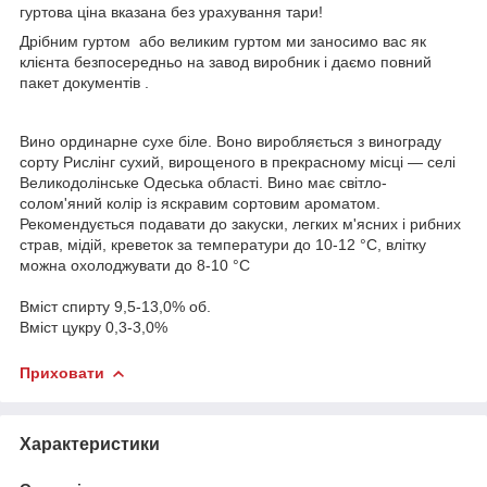
гуртова ціна вказана без урахування тари!
Дрібним гуртом або великим гуртом ми заносимо вас як
клієнта безпосередньо на завод виробник і даємо повний
пакет документів .
Вино ординарне сухе біле. Воно виробляється з винограду
сорту Рислінг сухий, вирощеного в прекрасному місці — селі
Великодолінське Одеська області. Вино має світло-
солом'яний колір із яскравим сортовим ароматом.
Рекомендується подавати до закуски, легких м'ясних і рибних
страв, мідій, креветок за температури до 10-12 °C, влітку
можна охолоджувати до 8-10 °C
Вміст спирту 9,5-13,0% об.
Вміст цукру 0,3-3,0%
Приховати
Характеристики