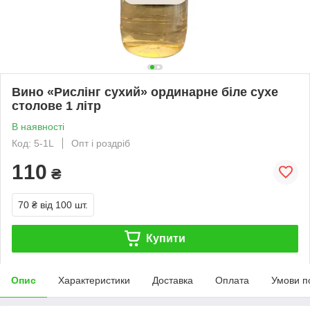
Вино «Рислінг сухий» ординарне біле сухе
столове 1 літр
В наявності
Код: 5-1L
Опт і роздріб
110
₴
70 ₴
від 100 шт.
Купити
Опис
Характеристики
Доставка
Оплата
Умови п