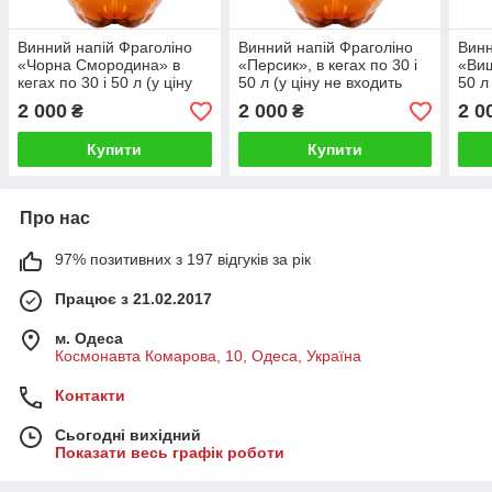
Винний напій Фраголіно
Винний напій Фраголіно
Винн
«Чорна Смородина» в
«Персик», в кегах по 30 і
«Виш
кегах по 30 і 50 л (у ціну
50 л (у ціну не входить
50 л
не входить вартість кегі)
вартість кега)
варт
2 000
2 000
2 0
₴
₴
Купити
Купити
Про нас
97% позитивних з 197 відгуків за рік
Працює з 21.02.2017
м. Одеса
Космонавта Комарова, 10, Одеса, Україна
Контакти
Сьогодні вихідний
Показати весь графік роботи