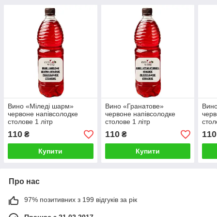
Вино «Міледі шарм»
Вино «Гранатове»
Вино
червоне напівсолодке
червоне напівсолодке
черв
столове 1 літр
столове 1 літр
стол
110
110
110
₴
₴
Купити
Купити
Про нас
97% позитивних з 199 відгуків за рік