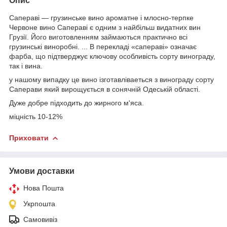
Опис
Сапераві — грузинське вино ароматне і млосно-терпке
Червоне вино Сапераві є одним з найбільш видатних вин
Грузії. Його виготовленням займаються практично всі
грузинські виноробні. ... В перекладі «сапераві» означає
фарба, що підтверджує ключову особливість сорту винограду,
так і вина.
у нашому випадку це вино ізготавліваеться з винограду сорту
Саперави який вирощується в сонячній Одеській області.
Дуже добре підходить до жирного м'яса.
міцність 10-12%
Приховати
Умови доставки
Нова Пошта
Укрпошта
Самовивіз