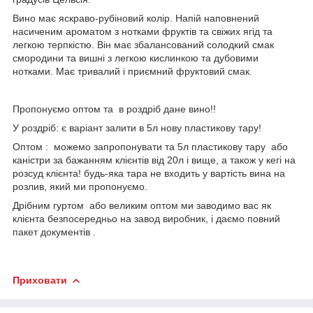
Вино має яскраво-рубіновий колір. Напій наповнений
насиченим ароматом з нотками фруктів та свіжих ягід та
легкою терпкістю. Він має збалансований солодкий смак
смородини та вишні з легкою кислинкою та дубовими
нотками. Має тривалий і приємний фруктовий смак.
Пропонуємо оптом та в роздріб дане вино!!
У роздріб: є варіант залити в 5л нову пластикову тару!
Оптом : можемо запропонувати та 5л пластикову тару або
каністри за бажанням клієнтів від 20л і вище, а також у кегі на
розсуд клієнта! будь-яка тара не входить у вартість вина на
розлив, який ми пропонуємо.
Дрібним гуртом або великим оптом ми заводимо вас як
клієнта безпосередньо на завод виробник, і даємо повний
пакет документів .
Приховати