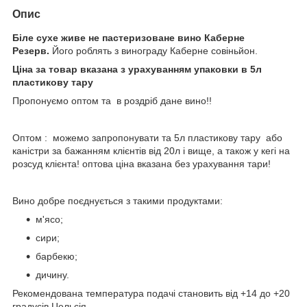
Опис
Біле сухе живе не пастеризоване вино Каберне
Резерв.
Його роблять з винограду Каберне совіньйон.
Ціна за товар вказана з урахуванням упаковки в 5л
пластикову тару
Пропонуємо оптом та в роздріб дане вино!!
Оптом : можемо запропонувати та 5л пластикову тару або
каністри за бажанням клієнтів від 20л і вище, а також у кегі на
розсуд клієнта! оптова ціна вказана без урахування тари!
Вино добре поєднується з такими продуктами:
м'ясо;
сири;
барбекю;
дичину.
Рекомендована температура подачі становить від +14 до +20
градусів Цельсія.