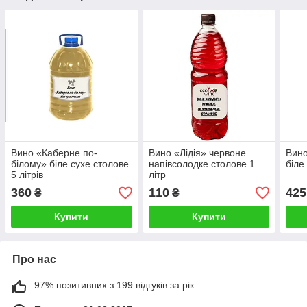
Вино «Каберне по-
Вино «Лідія» червоне
Вин
білому» біле сухе столове
напівсолодке столове 1
біле
5 літрів
літр
360
110
425
₴
₴
Купити
Купити
Про нас
97% позитивних з 199 відгуків за рік