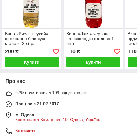
Вино «Рислінг сухий»
Вино «Лідія» червоне
Вино
ординарне біле сухе
напівсолодке столове 1
орди
столове 2 літра
літр
стол
200
110
110
₴
₴
Купити
Купити
Про нас
97% позитивних з 199 відгуків за рік
Працює з 21.02.2017
м. Одеса
Космонавта Комарова, 10, Одеса, Україна
Контакти