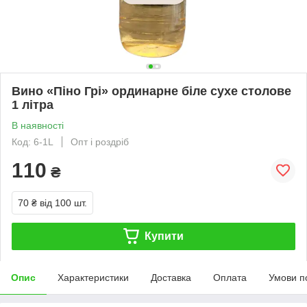
Вино «Піно Грі» ординарне біле сухе столове
1 літра
В наявності
Код: 6-1L
Опт і роздріб
110
₴
70 ₴
від 100 шт.
Купити
Опис
Характеристики
Доставка
Оплата
Умови п