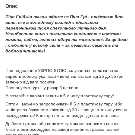
Опис
Піно Гріджіо також відоме як Піно Грі - освіжаюче біле
вино, яке в холодному вигляді є ідеальним
перепочинком після спекотного літнього дня.
Невибагливе вино з пікантною кислинкою з нотками
лимона, лайма, зелених яблук та жимолості. За це його
і люблять у всьому світі – за легкість, свіжість та
доброзичливість!
При надсиланні УКР.ПОШТОЮ вилучається додатково за
вартість коробку укр.пошти вона валюється від 25 до 35 грн
залежно від ваги посилки
Пропонуємо гурт і у роздріб це вино!
У роздріб: є варіант залити в 5 л нову пластикову тару!
Оптом: можемо запропонувати й 5 л пластикову тару або
каністри за бажанням клієнтів від 20 л і вище, а також у кегі на
розсуд клієнта! Каністра і кега не входят до вартості вина
Дрібним гуртом або великим гуртом ми заносимо вас як
клієнта безпосередньо на завод виробник і даємо повний
пакет документів .