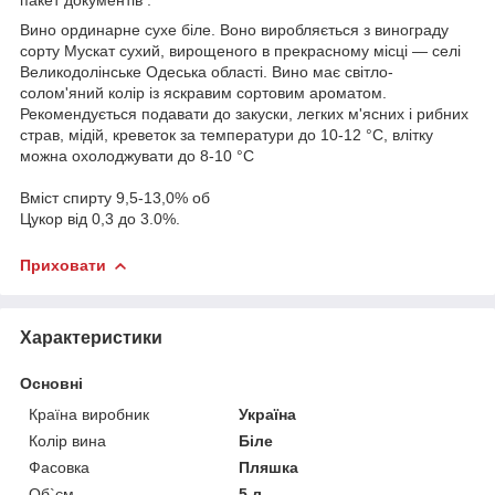
Вино ординарне сухе біле. Воно виробляється з винограду
сорту Мускат сухий, вирощеного в прекрасному місці — селі
Великодолінське Одеська області. Вино має світло-
солом'яний колір із яскравим сортовим ароматом.
Рекомендується подавати до закуски, легких м'ясних і рибних
страв, мідій, креветок за температури до 10-12 °C, влітку
можна охолоджувати до 8-10 °C
Вміст спирту 9,5-13,0% об
Цукор від 0,3 до 3.0%.
Приховати
Характеристики
Основні
Країна виробник
Україна
Колір вина
Біле
Фасовка
Пляшка
Об`єм
5 л