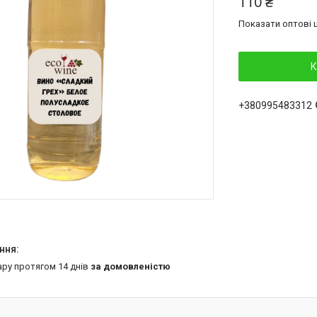
110 ₴
Показати оптові ц
К
+380995483312
ару протягом 14 днів
за домовленістю