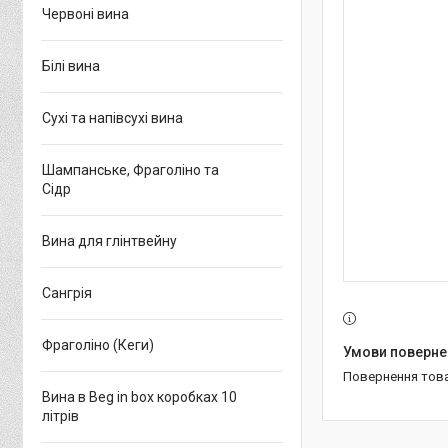
Червоні вина
Білі вина
Сухі та напівсухі вина
Шампанське, Фраголіно та
Сідр
Вина для глінтвейну
Сангрія
Фраголіно (Кеги)
повернення тов
Вина в Beg in box коробках 10
літрів