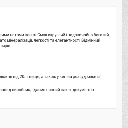
нкими нотами ванілі. Смак округлий і надзвичайно багатий,
о мінералізації, легкості та елегантності. Відмінний
сирів.
тів від 20л і вище, а також у кегі на розсуд клієнта!
авод виробник, і даємо повний пакет документів .