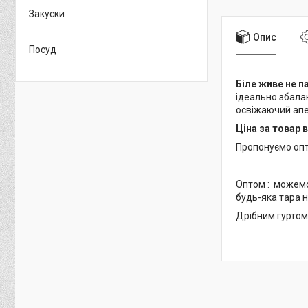
Закуски
Опис
Посуд
Біле живе не 
ідеально збалан
освіжаючий апер
Ціна за товар 
Пропонуємо опт
Оптом : можемо 
будь-яка тара н
Дрібним гуртом