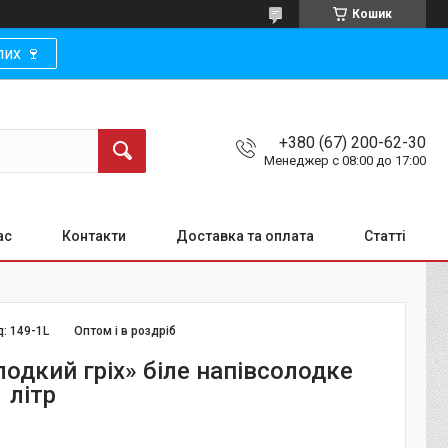
Кошик
их 🍷
+380 (67) 200-62-30
Менеджер с 08:00 до 17:00
ас
Контакти
Доставка та оплата
Статті
д:
149-1L
Оптом і в роздріб
одкий гріх» біле напівсолодке
 літр