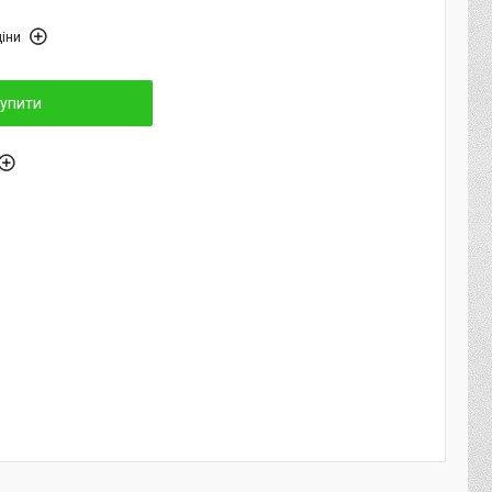
іни
упити