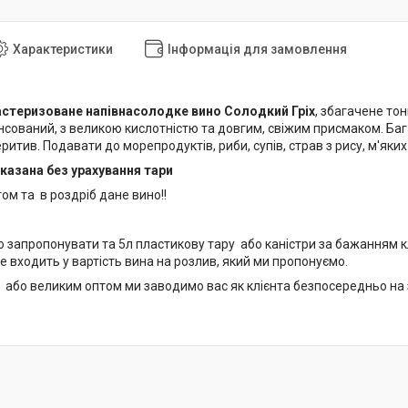
Характеристики
Інформація для замовлення
пастеризоване напівнасолодке вино Солодкий Гріх
, збагачене то
сований, з великою кислотністю та довгим, свіжим присмаком. Багат
итив. Подавати до морепродуктів, риби, супів, страв з рису, м'яких 
вказана без урахування тари
ом та в роздріб дане вино!!
запропонувати та 5л пластикову тару або каністри за бажанням клієн
е входить у вартість вина на розлив, який ми пропонуємо.
 або великим оптом ми заводимо вас як клієнта безпосередньо на з