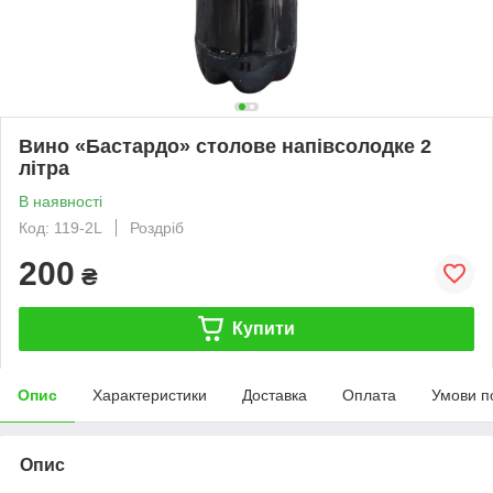
Вино «Бастардо» столове напівсолодке 2
літра
В наявності
Код: 119-2L
Роздріб
200
₴
Купити
Опис
Характеристики
Доставка
Оплата
Умови п
Опис