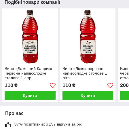
Подібні товари компанії
Вино «Дамський Каприз»
Вино «Лідія» червоне
Вино
червоне напівсолодке
напівсолодке столове 1
черв
столове 1 літр
літр
стол
110
110
200
₴
₴
Купити
Купити
Про нас
97% позитивних з 197 відгуків за рік