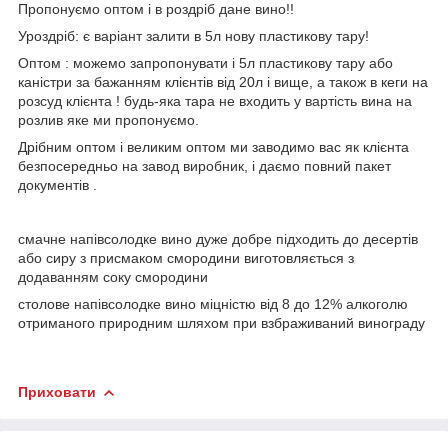
Пропонуємо оптом і в роздріб дане вино!!
Уроздріб: є варіант залити в 5л нову пластикову тару!
Оптом : можемо запропонувати і 5л пластикову тару або
каністри за бажанням клієнтів від 20л і вище, а також в кеги на
розсуд клієнта ! будь-яка тара не входить у вартість вина на
розлив яке ми пропонуємо.
Дрібним оптом і великим оптом ми заводимо вас як клієнта
безпосередньо на завод виробник, і даємо повний пакет
документів .
смачне напівсолодке вино дуже добре підходить до десертів
або сиру з присмаком смородини виготовляється з
додаванням соку смородини
столове напівсолодке вино міцністю від 8 до 12% алкоголю
отриманого природним шляхом при взбраживаний винограду
Приховати