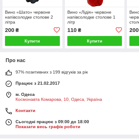
Вино «Шато» червоне
Вино «Лідія» червоне
Вино
напівсолодке столове 2
напівсолодке столове 1
черв
літра
літр
стол
200
110
200
₴
₴
Купити
Купити
Про нас
97% позитивних з 199 відгуків за рік
Працює з 21.02.2017
м. Одеса
Космонавта Комарова, 10, Одеса, Україна
Контакти
Сьогодні працює з 09:00 до 18:00
Показати весь графік роботи