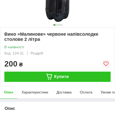
Вино «Малинове» червоне напівсолодке
столове 2 літра
В наявності
Код: 124-2L
Роздріб
200
₴
Купити
Опис
Характеристики
Доставка
Оплата
Умови п
Опис