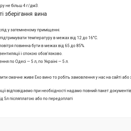
ру не більш 4 г/дм3.
і зберігання вина
слід у затемненому приміщенні.
підтримувати температуру в межах від 12 до 16°С.
повітря повинна бути в межах від 65 до 85%.
вентиляції і спокою обов'язково.
ння по Одесі — 5 л, по Україні — 5 л.
ити смачне живе Еко вино то робіть замовлення у нас на сайті або з
кції відповідаємо при необхідності надамо повний пакет документів
ід 5л післяплатою або по передоплаті