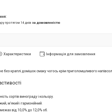
ару протягом 14 днів
за домовленістю
Характеристики
Інформація для замовлення
не без краплі домішок смаку чогось крім приголомшливого напівсол
астивості
ність сортів винограду і кольору.
жий, м'який і гармонійний.
межах від 10,0% до 12,0% об.