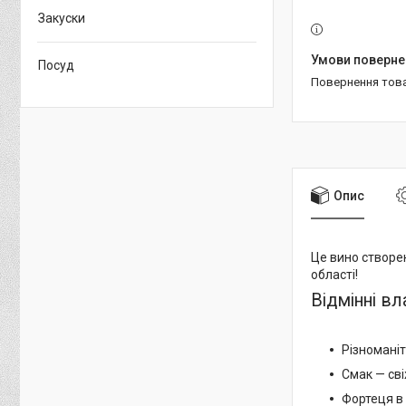
Закуски
Посуд
повернення тов
Опис
Це вино створе
області!
Відмінні вл
Різноманіт
Смак — сві
Фортеця в 