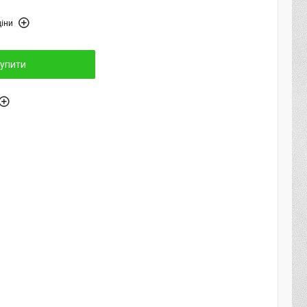
іни
упити