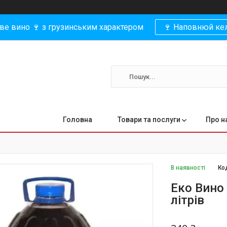
ве вино 🍷 з грузинським характером
🍷 Наповнюй кел
Головна
Товари та послуги
Про н
В наявності
Ко
Еко Вино
літрів