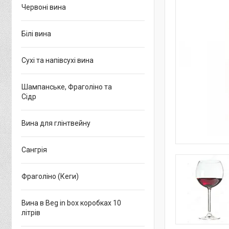
Червоні вина
Білі вина
Сухі та напівсухі вина
Шампанське, Фраголіно та
Сідр
Вина для глінтвейну
Сангрія
Фраголіно (Кеги)
Вина в Beg in box коробках 10
літрів