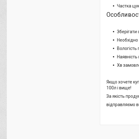
Частка цук
Особливост
Зберігати 
Необхідно 
Вологість 
Наявність 
Хв замовле
Якщо хочете куп
100л і вище!
За якість проду
відправляємо в