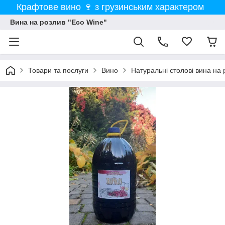
Крафтове вино 🍷 з грузинським характером
Вина на розлив "Eco Wine"
Товари та послуги
Вино
Натуральні столові вина на 