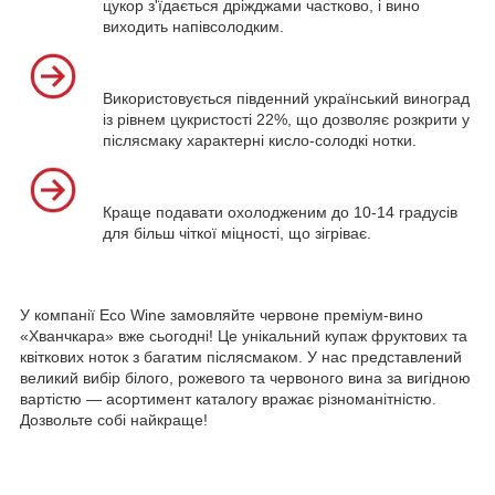
цукор з'їдається дріжджами частково, і вино
виходить напівсолодким.
Використовується південний український виноград
із рівнем цукристості 22%, що дозволяє розкрити у
післясмаку характерні кисло-солодкі нотки.
Краще подавати охолодженим до 10-14 градусів
для більш чіткої міцності, що зігріває.
У компанії Eco Wine замовляйте червоне преміум-вино
«Хванчкара» вже сьогодні! Це унікальний купаж фруктових та
квіткових ноток з багатим післясмаком. У нас представлений
великий вибір білого, рожевого та червоного вина за вигідною
вартістю — асортимент каталогу вражає різноманітністю.
Дозвольте собі найкраще!