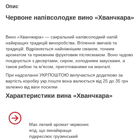
Опис
Червоне напівсолодке вино «Хванчкара»
Вино «Хванчкара» — сакральний напівсолодкий напій
найкращих традицій виноробства. Втілення звичаїв та
традицій. Відрізняється найніжнішим смаком, тонким
ароматом та приємним фруктовим післясмаком. Воно чудово
поєднується з десертами, сиром, холодними закусками, а
також рибою та м'ясом, приготованими на мангалі.
При надсиланні УКР.ПОШТОЮ вилучається додатково за
вартість коробку укр.пошти вона валюється від 25 до 35 грн
залежно від ваги посилки
Характеристики вина «Хванчкара»
Має легкий аромат червоних
ягід, що якнайкраще
підкреслює грузинський