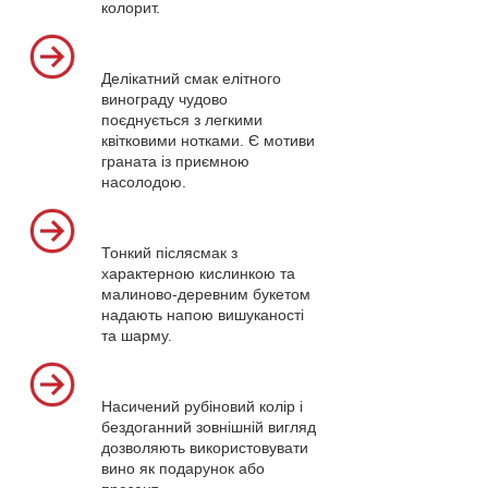
колорит.
Делікатний смак елітного
винограду чудово
поєднується з легкими
квітковими нотками. Є мотиви
граната із приємною
насолодою.
Тонкий післясмак з
характерною кислинкою та
малиново-деревним букетом
надають напою вишуканості
та шарму.
Насичений рубіновий колір і
бездоганний зовнішній вигляд
дозволяють використовувати
вино як подарунок або