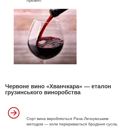
презент.
Червоне вино «Хванчкара» — еталон
грузинського виноробства
Сорт вина виробляється Рача-Лечхумським
методом — коли переривається бродіння сусла,