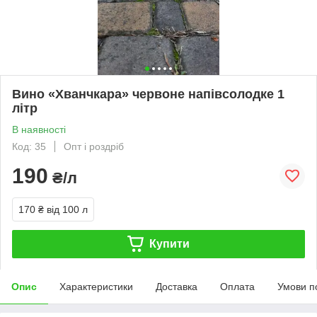
Вино «Хванчкара» червоне напівсолодке 1
літр
В наявності
Код: 35
Опт і роздріб
190
₴/л
170 ₴
від 100 л
Купити
Опис
Характеристики
Доставка
Оплата
Умови п