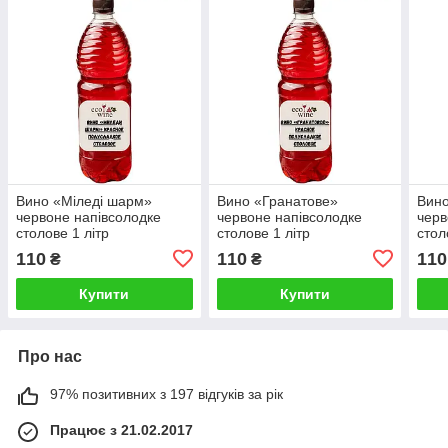
Вино «Міледі шарм»
Вино «Гранатове»
Вино
червоне напівсолодке
червоне напівсолодке
черв
столове 1 літр
столове 1 літр
стол
110
110
110
₴
₴
Купити
Купити
Про нас
97% позитивних з 197 відгуків за рік
Працює з 21.02.2017