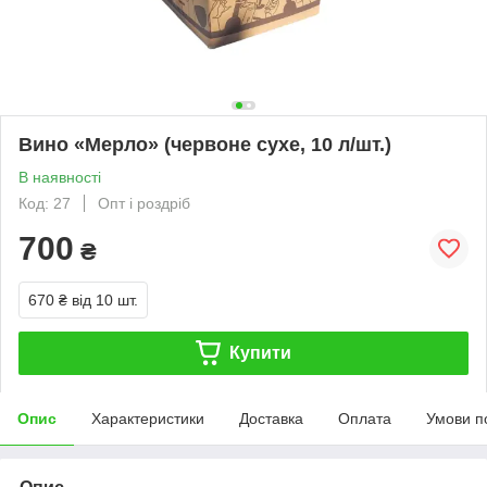
Вино «Мерло» (червоне сухе, 10 л/шт.)
В наявності
Код: 27
Опт і роздріб
700
₴
670 ₴
від 10 шт.
Купити
Опис
Характеристики
Доставка
Оплата
Умови п