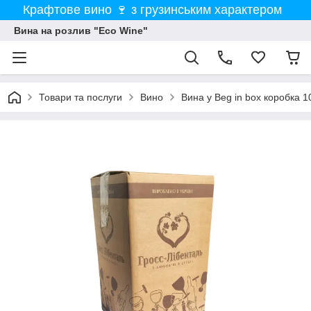
Крафтове вино 🍷 з грузинським характером
Вина на розлив "Eco Wine"
Товари та послуги
Вино
Вина у Beg in box коробка 10