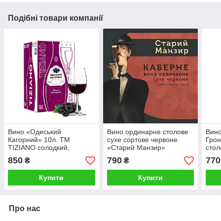
Подібні товари компанії
Вино «Одеський
Вино ординарне столове
Вино
Кагорний» 10л. ТМ
сухе сортове червоне
Грон
TIZIANO солодкий,
«Старий Манзир»
стол
червоний
Каберне 10л
850
790
770
₴
₴
Купити
Купити
Про нас