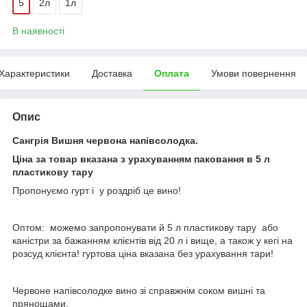
5
2л
1л
В наявності
Характеристики
Доставка
Оплата
Умови повернення
Опис
Сангрія Вишня червона напівсолодка.
Ціна за товар вказана з урахуванням паковання в 5 л
пластикову тару
Пропонуємо гурт і у роздріб це вино!
Оптом: можемо запропонувати й 5 л пластикову тару або
каністри за бажанням клієнтів від 20 л і вище, а також у кегі на
розсуд клієнта! гуртова ціна вказана без урахування тари!
Червоне напівсолодке вино зі справжнім соком вишні та
прянощами.