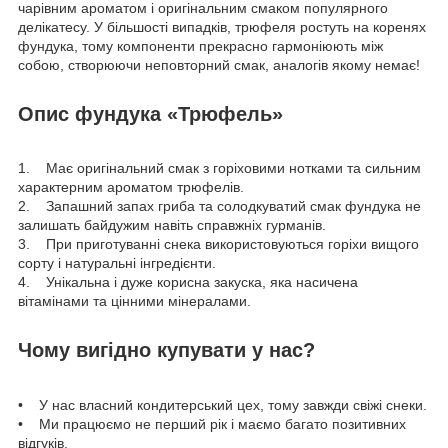
чарівним ароматом і оригінальним смаком популярного
делікатесу. У більшості випадків, трюфеля ростуть на коренях
фундука, тому компоненти прекрасно гармоніюють між
собою, створюючи неповторний смак, аналогів якому немає!
Опис фундука «Трюфель»
1. Має оригінальний смак з горіховими нотками та сильним
характерним ароматом трюфелів.
2. Запашний запах гриба та солодкуватий смак фундука не
залишать байдужим навіть справжніх гурманів.
3. При приготуванні снека використовуються горіхи вищого
сорту і натуральні інгредієнти.
4. Унікальна і дуже корисна закуска, яка насичена
вітамінами та цінними мінералами.
Чому вигідно купувати у нас?
• У нас власний кондитерський цех, тому завжди свіжі снеки.
• Ми працюємо не перший рік і маємо багато позитивних
відгуків.