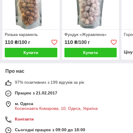
Ризька карамель
Фундук «Журавлина»
Горі
110
110
₴/100 г
₴/100 г
Цін
Купити
Купити
Про нас
97% позитивних з 199 відгуків за рік
Працює з 21.02.2017
м. Одеса
Космонавта Комарова, 10, Одеса, Україна
Контакти
Сьогодні працює з 09:00 до 18:00