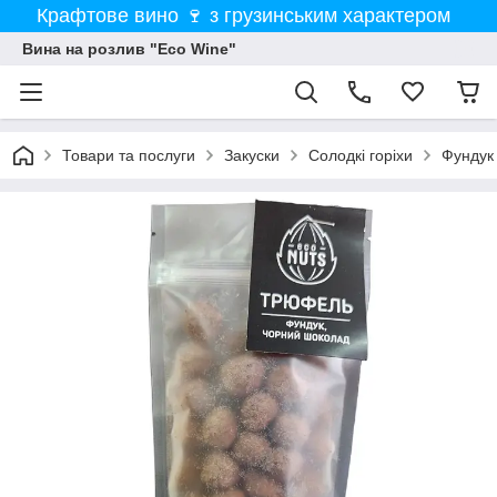
Крафтове вино 🍷 з грузинським характером
Вина на розлив "Eco Wine"
Товари та послуги
Закуски
Солодкі горіхи
Фундук